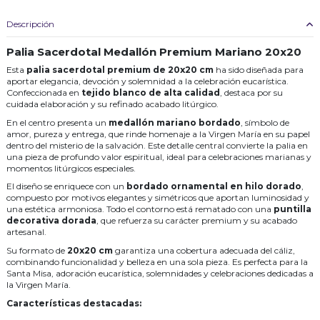
Descripción
Palia Sacerdotal Medallón Premium Mariano 20x20
Esta
palia sacerdotal premium de 20x20 cm
ha sido diseñada para
aportar elegancia, devoción y solemnidad a la celebración eucarística.
Confeccionada en
tejido blanco de alta calidad
, destaca por su
cuidada elaboración y su refinado acabado litúrgico.
En el centro presenta un
medallón mariano bordado
, símbolo de
amor, pureza y entrega, que rinde homenaje a la Virgen María en su papel
dentro del misterio de la salvación. Este detalle central convierte la palia en
una pieza de profundo valor espiritual, ideal para celebraciones marianas y
momentos litúrgicos especiales.
El diseño se enriquece con un
bordado ornamental en hilo dorado
,
compuesto por motivos elegantes y simétricos que aportan luminosidad y
una estética armoniosa. Todo el contorno está rematado con una
puntilla
decorativa dorada
, que refuerza su carácter premium y su acabado
artesanal.
Su formato de
20x20 cm
garantiza una cobertura adecuada del cáliz,
combinando funcionalidad y belleza en una sola pieza. Es perfecta para la
Santa Misa, adoración eucarística, solemnidades y celebraciones dedicadas a
la Virgen María.
Características destacadas: