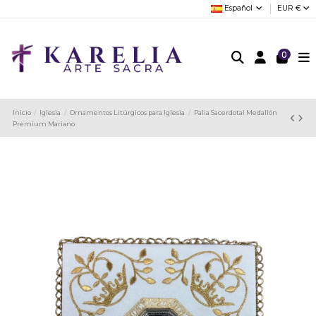
Español
EUR €
0
Inicio
Iglesia
Ornamentos Litúrgicos para Iglesia
Palia Sacerdotal Medallón
Premium Mariano