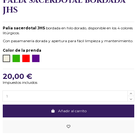
Palia sacerdotal bordada
JHS
Palia sacerdotal JHS
bordada en hilo dorado, disponible en los 4 colores
litúrgicos.
Con pasamanería dorada y apertura para fácil limpieza y mantenimiento.
Color de la prenda
Blanco (crudo)
Verde
Rojo
Morado
20,00 €
Impuestos incluidos
Añadir al carrito