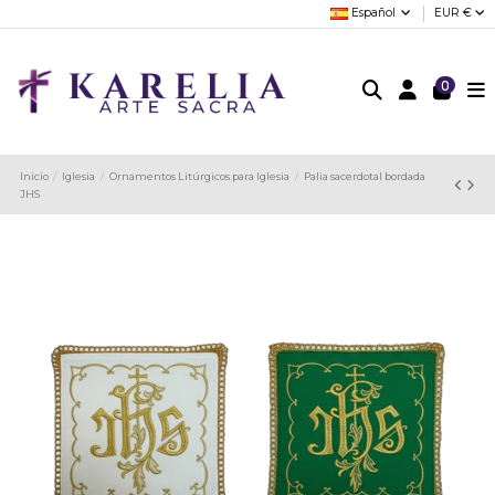
Español
EUR €
0
Inicio
Iglesia
Ornamentos Litúrgicos para Iglesia
Palia sacerdotal bordada
JHS