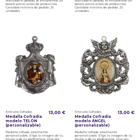
realizado el pedido, te enviaremos un
realizado el pedido, te enviaremos un
boceto previo antes de producirlas.
boceto previo antes de producirlas.
Cantidad mínima de pedido: 25
Cantidad mínima de pedido: 25
unidades.
unidades.
Artículos Cofrades
13,00 €
Artículos Cofrades
13,00 €
Medalla Cofradía
Medalla Cofradía
modelo TELÓN
modelo ÁNGEL
(personalizable)
(personalizable)
Medalla cofrade totalmente
Medalla cofrade totalmente
personalizable. Elige la imagen de tu
personalizable. Elige la imagen de tu
titular o de tu preferencia. Una vez
titular o de tu preferencia. Una vez