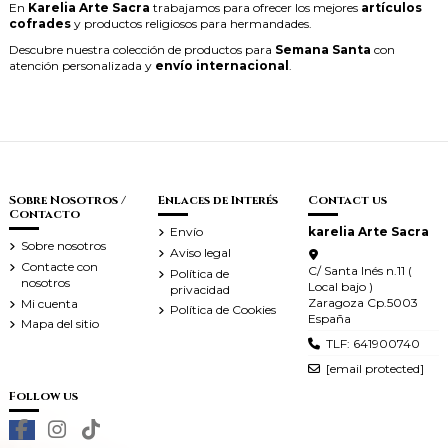
En
Karelia Arte Sacra
trabajamos para ofrecer los mejores
artículos
cofrades
y productos religiosos para hermandades.
Descubre nuestra colección de productos para
Semana Santa
con
atención personalizada y
envío internacional
.
Sobre Nosotros /
Enlaces de Interés
Contact us
Contacto
Envío
karelia Arte Sacra
Sobre nosotros
Aviso legal
Contacte con
C/ Santa Inés n.11 (
Política de
nosotros
Local bajo )
privacidad
Zaragoza Cp.5003
Mi cuenta
Política de Cookies
España
Mapa del sitio
TLF: 641900740
[email protected]
Follow us