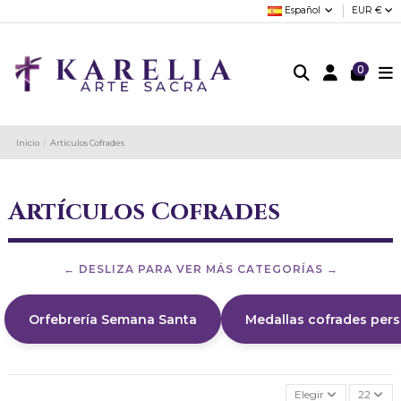
Español
EUR €
0
Inicio
Artículos Cofrades
Artículos Cofrades
Orfebrería Semana Santa
Medallas cofrades per
Elegir
22