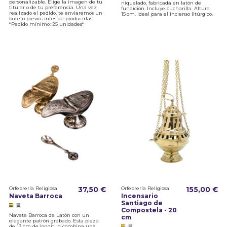
personalizable. Elige la imagen de tu
niquelado, fabricada en latón de
titular o de tu preferencia. Una vez
fundición. Incluye cucharilla. Altura
realizado el pedido, te enviaremos un
15 cm. Ideal para el incienso litúrgico.
boceto previo antes de producirlas.
*Pedido mínimo: 25 unidades*
Orfebrería Religiosa
37,50 €
Orfebrería Religiosa
155,00 €
Naveta Barroca
Incensario
Santiago de
Compostela - 20
Naveta Barroca de Latón con un
cm
elegante patrón grabado. Esta pieza
de 13 cm de longitud combina una