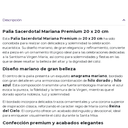
Descripción
Palia Sacerdotal Mariana Premium 20 x 20 cm
Esta
Palia Sacerdotal Mariana Premium
de
20 x 20 cm
ha sido
concebida para realzar con delicadeza y solemnidad la celebración
eucarística. Su diseño mariano, de gran elegancia y refinamiento, convierte
esta pieza en un ornamento litúrgico ideal para las celebraciones dedicadas
a la Santísima Virgen María, así como para solemnidades y fiestas en las
que se desee resaltar la belleza del altar y la dignidad del cáliz.
Diseño mariano de gran belleza
El centro de la palia presenta un exquisito
anagrama mariano
, bordado
con gran detalle en una armoniosa combinación de
hilo dorado
y
hilo
azul
. Esta composición transmite una fuerte simbología mariana: el azul
evoca la pureza, la fidelidad y la ternura de la Virgen, mientras que el
dorado aporta nobleza, luz y solemnidad.
El bordado incorpora delicados trazos ornamentales y una corona superior
de inspiración clásica, reforzando el carácter regio de María como
Reina
del Cielo
. El conjunto ofrece un acabado distinguido y devocional, ideal
para enriquecer visualmente el cáliz durante la Santa Misa.
Confección premium y acabados elegantes