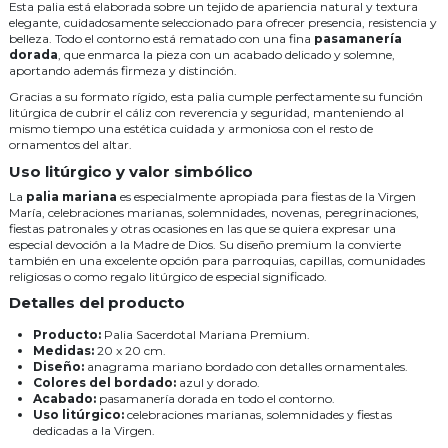
Esta palia está elaborada sobre un tejido de apariencia natural y textura
elegante, cuidadosamente seleccionado para ofrecer presencia, resistencia y
belleza. Todo el contorno está rematado con una fina
pasamanería
dorada
, que enmarca la pieza con un acabado delicado y solemne,
aportando además firmeza y distinción.
Gracias a su formato rígido, esta palia cumple perfectamente su función
litúrgica de cubrir el cáliz con reverencia y seguridad, manteniendo al
mismo tiempo una estética cuidada y armoniosa con el resto de
ornamentos del altar.
Uso litúrgico y valor simbólico
La
palia mariana
es especialmente apropiada para fiestas de la Virgen
María, celebraciones marianas, solemnidades, novenas, peregrinaciones,
fiestas patronales y otras ocasiones en las que se quiera expresar una
especial devoción a la Madre de Dios. Su diseño premium la convierte
también en una excelente opción para parroquias, capillas, comunidades
religiosas o como regalo litúrgico de especial significado.
Detalles del producto
Producto:
Palia Sacerdotal Mariana Premium.
Medidas:
20 x 20 cm.
Diseño:
anagrama mariano bordado con detalles ornamentales.
Colores del bordado:
azul y dorado.
Acabado:
pasamanería dorada en todo el contorno.
Uso litúrgico:
celebraciones marianas, solemnidades y fiestas
dedicadas a la Virgen.