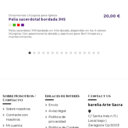
Ornamentos Litúrgicos para Iglesia
20,00 €
Palia sacerdotal bordada JHS
Palia sacerdotal JHS bordada en hilo dorado, disponible en los 4 colores
litúrgicos. Con pasamanería dorada y apertura para fácil limpieza y
mantenimiento.
Sobre Nosotros /
Enlaces de Interés
Contact us
Contacto
Envío
karelia Arte Sacra
Sobre nosotros
Aviso legal
Contacte con
C/ Santa Inés n.11 (
Política de
nosotros
Local bajo )
privacidad
Zaragoza Cp.5003
Mi cuenta
Política de Cookies