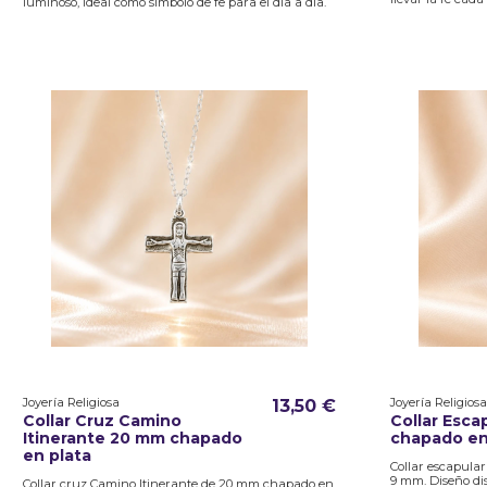
luminoso, ideal como símbolo de fe para el día a día.
Joyería Religiosa
Joyería Religiosa
13,50 €
Collar Cruz Camino
Collar Esca
Itinerante 20 mm chapado
chapado en
en plata
Collar escapula
9 mm. Diseño dis
Collar cruz Camino Itinerante de 20 mm chapado en