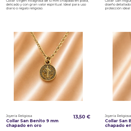
Collar Virgen Milagrosa de 10 mm chapado en plata,
Collar San Migu
delicado y con gran valor espiritual. Ideal para uso
diseño detallado
diario o regalo religioso.
protección ideal 
Joyería Religiosa
Joyería Religiosa
13,50 €
Collar San Benito 9 mm
Collar San
chapado en oro
chapado en