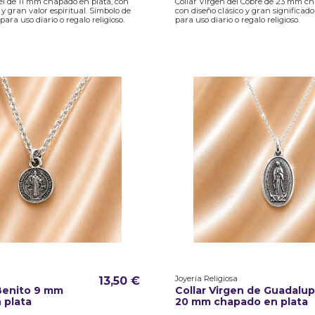
el de 11 mm chapado en plata, con
Collar Virgen del Cobre de 23 mm ch
 y gran valor espiritual. Símbolo de
con diseño clásico y gran significado 
para uso diario o regalo religioso.
para uso diario o regalo religioso.
Joyería Religiosa
13,50 €
 Benito 9 mm
Collar Virgen de Guadalu
 plata
20 mm chapado en plata