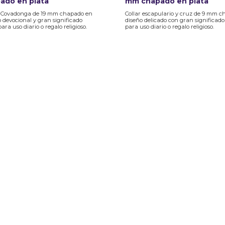
ado en plata
mm chapado en plata
e Covadonga de 19 mm chapado en
Collar escapulario y cruz de 9 mm c
o devocional y gran significado
diseño delicado con gran significado 
para uso diario o regalo religioso.
para uso diario o regalo religioso.