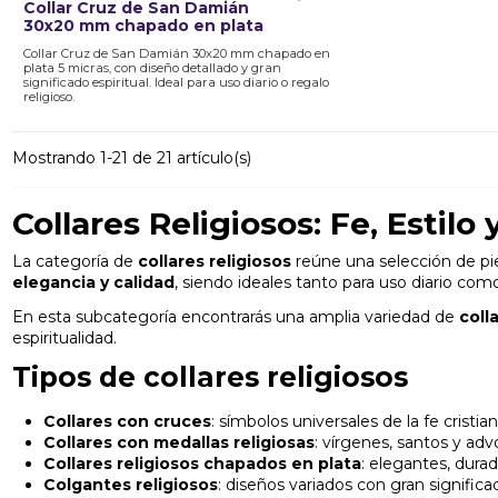
Collar Cruz de San Damián
30x20 mm chapado en plata
Collar Cruz de San Damián 30x20 mm chapado en
plata 5 micras, con diseño detallado y gran
significado espiritual. Ideal para uso diario o regalo
religioso.
Mostrando 1-21 de 21 artículo(s)
Collares Religiosos: Fe, Estilo 
La categoría de
collares religiosos
reúne una selección de pie
elegancia y calidad
, siendo ideales tanto para uso diario com
En esta subcategoría encontrarás una amplia variedad de
coll
espiritualidad.
Tipos de collares religiosos
Collares con cruces
: símbolos universales de la fe cristian
Collares con medallas religiosas
: vírgenes, santos y adv
Collares religiosos chapados en plata
: elegantes, durad
Colgantes religiosos
: diseños variados con gran significad