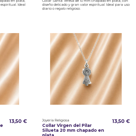
apado en plata,
Collar Santa Teresa de 10 mm chapado en plata, con
espiritual. Ideal
diseño delicado y gran valor espiritual. Ideal para uso
diario o regalo religioso.
Joyería Religiosa
13,50 €
13,50 €
pe
Collar Virgen del Pilar
Silueta 20 mm chapado en
plata