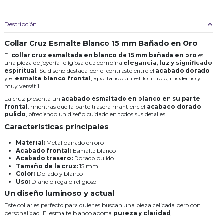
Descripción
Collar Cruz Esmalte Blanco 15 mm Bañado en Oro
El
collar cruz esmaltada en blanco de 15 mm bañada en oro
es
una pieza de joyería religiosa que combina
elegancia, luz y significado
espiritual
. Su diseño destaca por el contraste entre el
acabado dorado
y el
esmalte blanco frontal
, aportando un estilo limpio, moderno y
muy versátil.
La cruz presenta un
acabado esmaltado en blanco en su parte
frontal
, mientras que la parte trasera mantiene el
acabado dorado
pulido
, ofreciendo un diseño cuidado en todos sus detalles.
Características principales
Material:
Metal bañado en oro
Acabado frontal:
Esmalte blanco
Acabado trasero:
Dorado pulido
Tamaño de la cruz:
15 mm
Color:
Dorado y blanco
Uso:
Diario o regalo religioso
Un diseño luminoso y actual
Este collar es perfecto para quienes buscan una pieza delicada pero con
personalidad. El esmalte blanco aporta
pureza y claridad
,