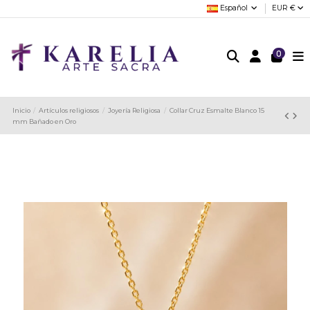
Español
EUR €
0
Inicio
Artículos religiosos
Joyería Religiosa
Collar Cruz Esmalte Blanco 15
mm Bañado en Oro