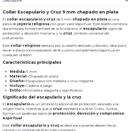
Descripción
Collar Escapulario y Cruz 9 mm chapado en plata
El
collar escapulario y cruz
de 9 mm
chapado en plata
es una
pieza de
joyería religiosa
con gran valor espiritual. Este diseño combina
dos símbolos fundamentales de la fe cristiana: el
escapulario
, signo de
protección y devoción mariana, y la
cruz
, símbolo universal del
cristianismo.
Este
collar religioso
destaca por su diseño delicado y discreto, ideal para
llevar a diario como expresión de fe o como complemento espiritual en
cualquier ocasión.
Características principales
Medida:
9 mm
Material:
Chapado en plata
Diseño:
Escapulario con medalla y cruz colgante
Incluye:
Cadena a juego
Estilo:
Minimalista, elegante y significativo
Significado del escapulario y la cruz
El
escapulario
es un símbolo tradicional de protección asociado a la
Virgen María, mientras que la
cruz
representa la fe en Cristo. Juntos,
forman un poderoso signo de
protección, devoción y compromiso
espiritual
.
Este
collar escapulario y cruz
es ideal para quienes desean llevar
consigo un símbolo de fe en todo momento.