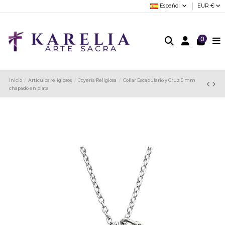
Español
EUR €
0
Inicio
Artículos religiosos
Joyería Religiosa
Collar Escapulario y Cruz 9 mm
chapado en plata