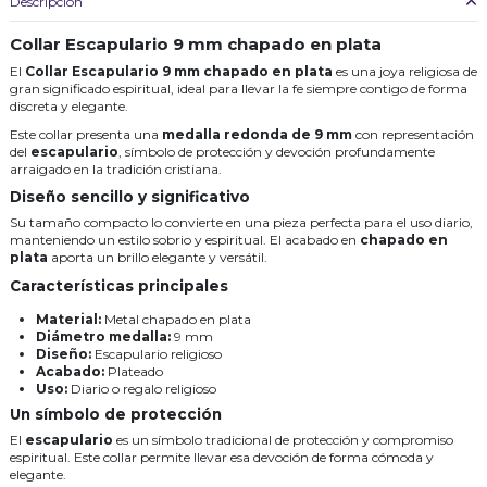
Descripción
Collar Escapulario 9 mm chapado en plata
El
Collar Escapulario 9 mm chapado en plata
es una joya religiosa de
gran significado espiritual, ideal para llevar la fe siempre contigo de forma
discreta y elegante.
Este collar presenta una
medalla redonda de 9 mm
con representación
del
escapulario
, símbolo de protección y devoción profundamente
arraigado en la tradición cristiana.
Diseño sencillo y significativo
Su tamaño compacto lo convierte en una pieza perfecta para el uso diario,
manteniendo un estilo sobrio y espiritual. El acabado en
chapado en
plata
aporta un brillo elegante y versátil.
Características principales
Material:
Metal chapado en plata
Diámetro medalla:
9 mm
Diseño:
Escapulario religioso
Acabado:
Plateado
Uso:
Diario o regalo religioso
Un símbolo de protección
El
escapulario
es un símbolo tradicional de protección y compromiso
espiritual. Este collar permite llevar esa devoción de forma cómoda y
elegante.