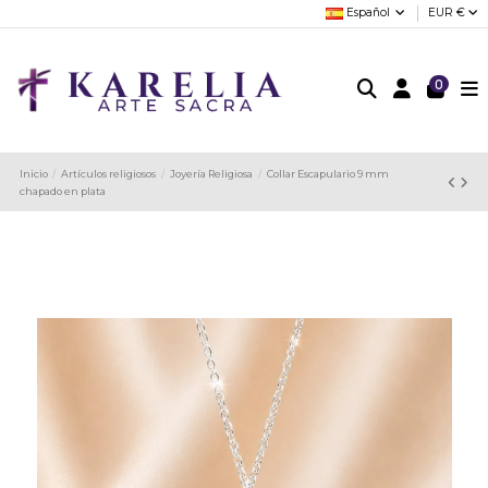
Español
EUR €
0
Inicio
Artículos religiosos
Joyería Religiosa
Collar Escapulario 9 mm
chapado en plata