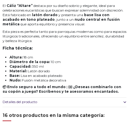
El
Cáliz “Altare”
destaca por su diseño sobrio y elegante, ideal para
celebraciones eucarísticas que buscan expresar solemnidad con discreción.
Está fabricado en
latón dorado
y presenta una
base lisa con
acabado en tono plateado
, junto a un
nudo central en fusión
metálica
que aporta equilibrio y presencia visual.
Esta pieza es perfecta tanto para parroquias modernas como para espacios
litúrgicos tradicionales, ofreciendo un equilibrio entre sencillez, durabilidad
y belleza litúrgica.
Ficha técnica:
Altura:
18 cm
Diámetro de la copa:
10 cm
Capacidad:
350 ml
Material:
Latón dorado
Base:
Lisa en acabado plateado
Nudo:
Fusión metálica decorativa
📦 Envío seguro a todo el mundo
|
✉️ ¿Deseas combinarlo con
su copón a juego? Escríbenos y te asesoramos encantados.
Detalles del producto
16 otros productos en la misma categoría: