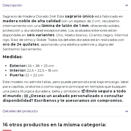
Descripción
Sagrario de Madera Dorado 24K Este
sagrario único
está fabricado en
madera noble de alta calidad
con un espesor de 2 cm, recubierto
internamente con una
lámina de latón de 1 mm
, ofreciendo solidez,
protección y durabilidad excepcionales. Los acabados exteriores están
disponibles en
seis variantes
: Oro, Abeto blanco, Granito negro, Mármol
rojo, Raíz de olmo y Roble. Todos los detalles dorados están realizados con
oro de 24 quilates
, aportando una estética solemne y digna del
Santísimo Sacramento.
Medidas:
Exterior:
26 × 28 × 23 cm
Interior:
22,5 × 22,5 × 18 cm
Puerta:
22 × 22 cm
Este modelo no admite tallas, pero puede personalizarse bajo encargo. Ideal
para capillas, oratorios o como sagrario principal en templos que busquen
una pieza litúrgica duradera, bella y simbólica.
📦 Envío seguro a todo
el mundo
|
✉️ ¿Deseas un acabado personalizado o consultar
disponibilidad? Escríbenos y te asesoramos sin compromiso.
Detalles del producto
16 otros productos en la misma categoría: