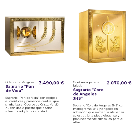
Orfebrería Religiosa
3.490,00 €
Orfebrería para la
2.070,00 €
iglesia
Sagrario “Pan
Sagrario “Coro
de Vida”
de Ángeles
Sagrario “Pan de Vida” con espigas
JHS”
eucarísticas y presencia central que
simboliza el Cuerpo de Cristo. Versión
Sagrario “Coro de Ángeles JHS” con
XL con doble puerta que aporta
monograma JHS y ángeles en
solemnidad y funcionalidad.
adoración que evocan la alabanza
celestial. Una pieza elegante y
profundamente simbólica para el
altar.