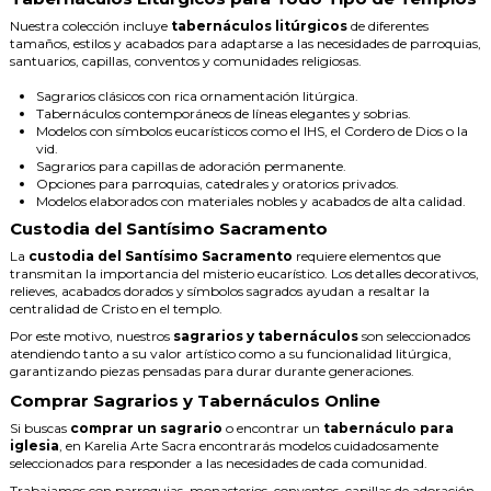
Nuestra colección incluye
tabernáculos litúrgicos
de diferentes
tamaños, estilos y acabados para adaptarse a las necesidades de parroquias,
santuarios, capillas, conventos y comunidades religiosas.
Sagrarios clásicos con rica ornamentación litúrgica.
Tabernáculos contemporáneos de líneas elegantes y sobrias.
Modelos con símbolos eucarísticos como el IHS, el Cordero de Dios o la
vid.
Sagrarios para capillas de adoración permanente.
Opciones para parroquias, catedrales y oratorios privados.
Modelos elaborados con materiales nobles y acabados de alta calidad.
Custodia del Santísimo Sacramento
La
custodia del Santísimo Sacramento
requiere elementos que
transmitan la importancia del misterio eucarístico. Los detalles decorativos,
relieves, acabados dorados y símbolos sagrados ayudan a resaltar la
centralidad de Cristo en el templo.
Por este motivo, nuestros
sagrarios y tabernáculos
son seleccionados
atendiendo tanto a su valor artístico como a su funcionalidad litúrgica,
garantizando piezas pensadas para durar durante generaciones.
Comprar Sagrarios y Tabernáculos Online
Si buscas
comprar un sagrario
o encontrar un
tabernáculo para
iglesia
, en Karelia Arte Sacra encontrarás modelos cuidadosamente
seleccionados para responder a las necesidades de cada comunidad.
Trabajamos con parroquias, monasterios, conventos, capillas de adoración