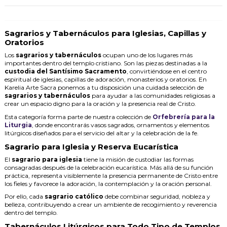
Sagrarios y Tabernáculos para Iglesias, Capillas y
Oratorios
Los
sagrarios y tabernáculos
ocupan uno de los lugares más
importantes dentro del templo cristiano. Son las piezas destinadas a la
custodia del Santísimo Sacramento
, convirtiéndose en el centro
espiritual de iglesias, capillas de adoración, monasterios y oratorios. En
Karelia Arte Sacra ponemos a tu disposición una cuidada selección de
sagrarios y tabernáculos
para ayudar a las comunidades religiosas a
crear un espacio digno para la oración y la presencia real de Cristo.
Esta categoría forma parte de nuestra colección de
Orfebrería para la
Liturgia
, donde encontrarás vasos sagrados, ornamentos y elementos
litúrgicos diseñados para el servicio del altar y la celebración de la fe.
Sagrario para Iglesia y Reserva Eucarística
El
sagrario para iglesia
tiene la misión de custodiar las formas
consagradas después de la celebración eucarística. Más allá de su función
práctica, representa visiblemente la presencia permanente de Cristo entre
los fieles y favorece la adoración, la contemplación y la oración personal.
Por ello, cada
sagrario católico
debe combinar seguridad, nobleza y
belleza, contribuyendo a crear un ambiente de recogimiento y reverencia
dentro del templo.
Tabernáculos Litúrgicos para Todo Tipo de Templos