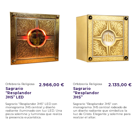
Orfebrería Religiosa
2.966,00 €
Orfebrería Religiosa
2.135,00 €
Sagrario
Sagrario
“Resplandor
“Resplandor
JHS” LED
JHS”
Sagrario “Resplandor JHS” LED con
Sagrario “Resplandor JHS” con
monograma JHS central y diseño
monograma JHS central rodeado de
radiante iluminado con luz LED. Una
un diseño radiante que simboliza la
pieza solemne y luminosa que realza
luz de Cristo. Elegante y solemne para
la presencia eucarística.
realzar el altar.