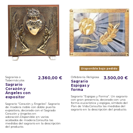
Disponible bajo pedido
Sagrarios o
2.360,00 €
Orfebrería Religiosa
3.500,00 €
Tabernáculos
Sagrario
Sagrario
Espigas y
Corazón y
forma
Ángeles con
Sagrario “Espigas y Forma”. Un sagrario
expositor
con gran presencia, decorado con una
forma eucarística y espigas, símbolo del
Sagrario “Corazón y Ángeles”. Sagrario
Pan de Vida.Consulta las medidas del
de madera noble con doble puerta
sagrario en la descripción del producto.
expositora, decorado con el Sagrado
Corazón y ángeles en
adoración.Disponible en varios
acabados de madera.Consulta las
medidas del sagrario en la descripción
del producto.