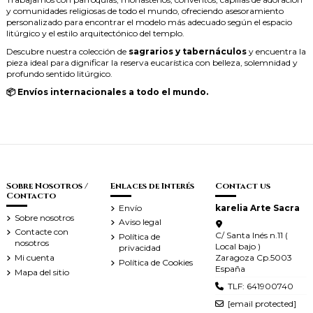
y comunidades religiosas de todo el mundo, ofreciendo asesoramiento
personalizado para encontrar el modelo más adecuado según el espacio
litúrgico y el estilo arquitectónico del templo.
Descubre nuestra colección de
sagrarios y tabernáculos
y encuentra la
pieza ideal para dignificar la reserva eucarística con belleza, solemnidad y
profundo sentido litúrgico.
📦 Envíos internacionales a todo el mundo.
Sobre Nosotros /
Enlaces de Interés
Contact us
Contacto
Envío
karelia Arte Sacra
Sobre nosotros
Aviso legal
Contacte con
C/ Santa Inés n.11 (
Política de
nosotros
Local bajo )
privacidad
Zaragoza Cp.5003
Mi cuenta
Política de Cookies
España
Mapa del sitio
TLF: 641900740
[email protected]