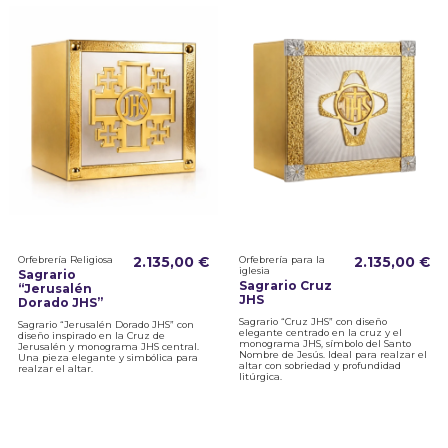
Orfebrería Religiosa
2.135,00 €
Orfebrería para la
2.135,00 €
iglesia
Sagrario
Sagrario Cruz
“Jerusalén
JHS
Dorado JHS”
Sagrario “Cruz JHS” con diseño
Sagrario “Jerusalén Dorado JHS” con
elegante centrado en la cruz y el
diseño inspirado en la Cruz de
monograma JHS, símbolo del Santo
Jerusalén y monograma JHS central.
Nombre de Jesús. Ideal para realzar el
Una pieza elegante y simbólica para
altar con sobriedad y profundidad
realzar el altar.
litúrgica.