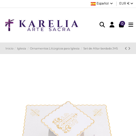
Español
EUR €
0
Inicio
Iglesia
Ornamentos Litúrgicos para Iglesia
Set de Altar bordado JHS