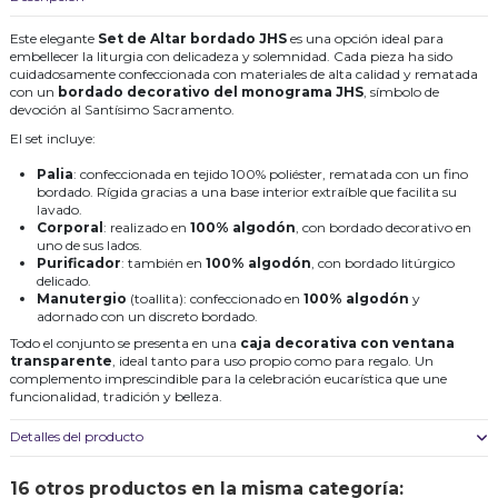
Este elegante
Set de Altar bordado JHS
es una opción ideal para
embellecer la liturgia con delicadeza y solemnidad. Cada pieza ha sido
cuidadosamente confeccionada con materiales de alta calidad y rematada
con un
bordado decorativo del monograma JHS
, símbolo de
devoción al Santísimo Sacramento.
El set incluye:
Palia
: confeccionada en tejido 100% poliéster, rematada con un fino
bordado. Rígida gracias a una base interior extraíble que facilita su
lavado.
Corporal
: realizado en
100% algodón
, con bordado decorativo en
uno de sus lados.
Purificador
: también en
100% algodón
, con bordado litúrgico
delicado.
Manutergio
(toallita): confeccionado en
100% algodón
y
adornado con un discreto bordado.
Todo el conjunto se presenta en una
caja decorativa con ventana
transparente
, ideal tanto para uso propio como para regalo. Un
complemento imprescindible para la celebración eucarística que une
funcionalidad, tradición y belleza.
Detalles del producto
16 otros productos en la misma categoría: