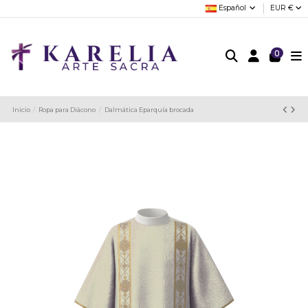
Español
EUR €
0
Inicio
Ropa para Diácono
Dalmática Eparquía brocada