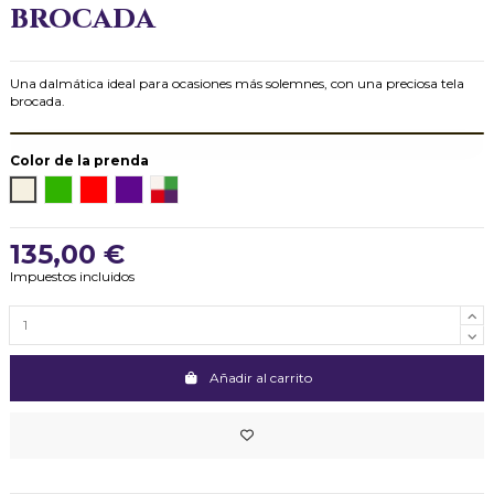
brocada
Una dalmática ideal para ocasiones más solemnes, con una preciosa tela
brocada.
Color de la prenda
Blanco (crudo)
Verde
Rojo
Morado
Juego Completo
135,00 €
Impuestos incluidos
Añadir al carrito