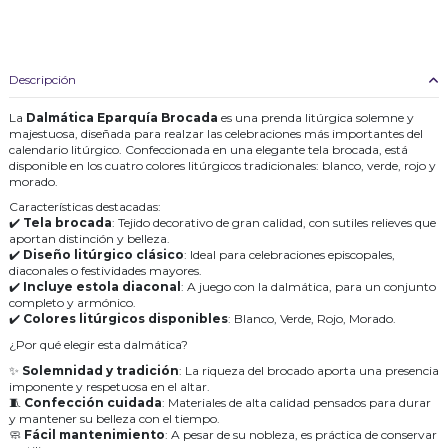
Descripción
La
Dalmática Eparquía Brocada
es una prenda litúrgica solemne y
majestuosa, diseñada para realzar las celebraciones más importantes del
calendario litúrgico. Confeccionada en una elegante tela brocada, está
disponible en los cuatro colores litúrgicos tradicionales: blanco, verde, rojo y
morado.
Características destacadas:
✔️
Tela brocada
: Tejido decorativo de gran calidad, con sutiles relieves que
aportan distinción y belleza.
✔️
Diseño litúrgico clásico
: Ideal para celebraciones episcopales,
diaconales o festividades mayores.
✔️
Incluye estola diaconal
: A juego con la dalmática, para un conjunto
completo y armónico.
✔️
Colores litúrgicos disponibles
: Blanco, Verde, Rojo, Morado.
¿Por qué elegir esta dalmática?
✨
Solemnidad y tradición
: La riqueza del brocado aporta una presencia
imponente y respetuosa en el altar.
🧵
Confección cuidada
: Materiales de alta calidad pensados para durar
y mantener su belleza con el tiempo.
🧼
Fácil mantenimiento
: A pesar de su nobleza, es práctica de conservar