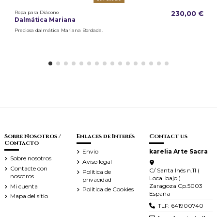
Ropa para Diácono
230,00 €
Dalmática Mariana
Preciosa dalmática Mariana Bordada.
Sobre Nosotros /
Enlaces de Interés
Contact us
Contacto
Envío
karelia Arte Sacra
Sobre nosotros
Aviso legal
Contacte con
C/ Santa Inés n.11 (
Política de
nosotros
Local bajo )
privacidad
Zaragoza Cp.5003
Mi cuenta
Política de Cookies
España
Mapa del sitio
TLF: 641900740