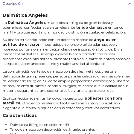
Descripción
Dalmática Ángeles
La
Dalmática Ángeles
es una pieza litúrgica de gran belleza y
solemnidad, confeccionada en un elegante
tejido damasco
en tonos
marfil y oro que aporta luminosidad y distinción a cualquier celebración.
Su diseño está enriquecido con un delicado motivo de
ángeles en
actitud de oración
, integrados en el propio tejido adamascado y
rodeados por una ornamentación clásica de inspiración litúrgica. En la
parte central destaca un amplio galón blanco bordado con cruces
ornamentales en hilo dorado, presente tanto en la parte delantera como en
la espalda, aportando equilibrio y majestuosidad al conjunto.
La combinación del tejido damasco con detalles metálicos crea una
dalmática de gran presencia, perfecta para las celebraciones más solemnes
del calendario litúrgico. Su corte amplio proporciona comodidad y libertad
de movimiento durante el servicio litúrgico, mientras que la calidad de sus
materiales garantiza una excelente caída y una larga durabilidad.
Está confeccionada en un tejido compuesto por
poliéster con fibra
metálica
, ofreciendo resistencia, fácil mantenimiento y un acabado
elegante que realza la riqueza de sus bordados y motivos decorativos.
Características
Dalmática litúrgica en color marfil.
Tejido damasco con decoración de ángeles orantes.