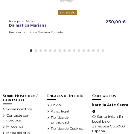
Sin stock.
Ropa para Diácono
230,00 €
Dalmática Mariana
Preciosa dalmática Mariana Bordada.
Sobre Nosotros /
Enlaces de Interés
Contact us
Contacto
Envío
karelia Arte Sacra
Sobre nosotros
Aviso legal
Contacte con
C/ Santa Inés n.11 (
Política de
nosotros
Local bajo )
privacidad
Zaragoza Cp.5003
Mi cuenta
Política de Cookies
España
Mapa del sitio