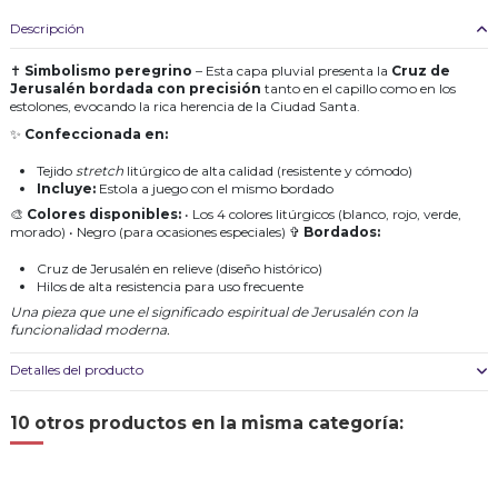
Descripción
✝
Simbolismo peregrino
– Esta capa pluvial presenta la
Cruz de
Jerusalén bordada con precisión
tanto en el capillo como en los
estolones, evocando la rica herencia de la Ciudad Santa.
✨
Confeccionada en:
Tejido
stretch
litúrgico de alta calidad (resistente y cómodo)
Incluye:
Estola a juego con el mismo bordado
🎨
Colores disponibles:
• Los 4 colores litúrgicos (blanco, rojo, verde,
morado) • Negro (para ocasiones especiales) ✞
Bordados:
Cruz de Jerusalén en relieve (diseño histórico)
Hilos de alta resistencia para uso frecuente
Una pieza que une el significado espiritual de Jerusalén con la
funcionalidad moderna.
Detalles del producto
10 otros productos en la misma categoría: