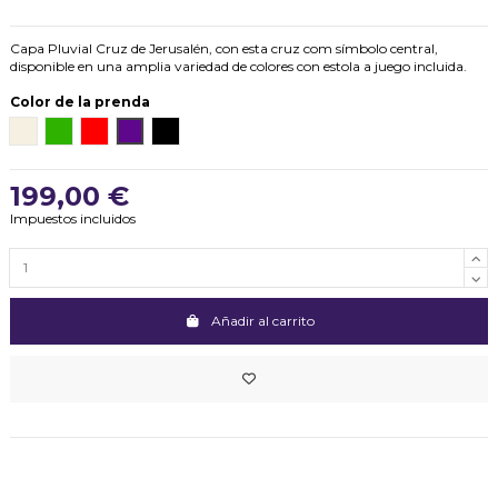
Capa Pluvial Cruz de Jerusalén, con esta cruz com símbolo central,
disponible en una amplia variedad de colores con estola a juego incluida.
Color de la prenda
Blanco (crudo)
Verde
Rojo
Morado
Negro
199,00 €
Impuestos incluidos
Añadir al carrito