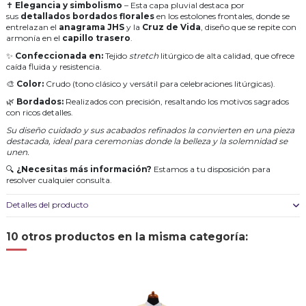
✝
Elegancia y simbolismo
– Esta capa pluvial destaca por
sus
detallados bordados florales
en los estolones frontales, donde se
entrelazan el
anagrama JHS
y la
Cruz de Vida
, diseño que se repite con
armonía en el
capillo trasero
.
✨
Confeccionada en:
Tejido
stretch
litúrgico de alta calidad, que ofrece
caída fluida y resistencia.
🎨
Color:
Crudo (tono clásico y versátil para celebraciones litúrgicas).
🌿
Bordados:
Realizados con precisión, resaltando los motivos sagrados
con ricos detalles.
Su diseño cuidado y sus acabados refinados la convierten en una pieza
destacada, ideal para ceremonias donde la belleza y la solemnidad se
unen.
🔍
¿Necesitas más información?
Estamos a tu disposición para
resolver cualquier consulta.
Detalles del producto
10 otros productos en la misma categoría: