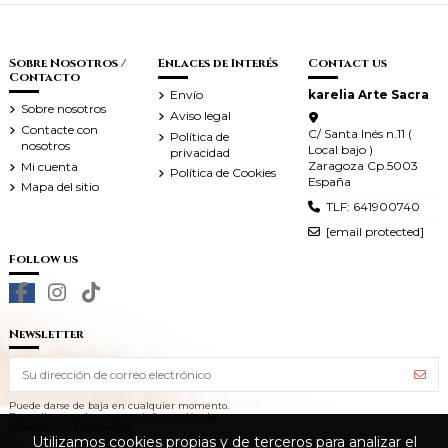
Sobre Nosotros /
Enlaces de Interés
Contact us
Contacto
Envío
karelia Arte Sacra
Sobre nosotros
Aviso legal
Contacte con
C/ Santa Inés n.11 (
Política de
nosotros
Local bajo )
privacidad
Zaragoza Cp.5003
Mi cuenta
Política de Cookies
España
Mapa del sitio
TLF: 641900740
[email protected]
Follow us
Newsletter
Puede darse de baja en cualquier momento.
Para ello, consulte nuestra información de
contacto en el aviso legal.
Utilizamos cookies propias y de terceros para analizar el
Utilizamos cookies propias y de terceros para analizar el