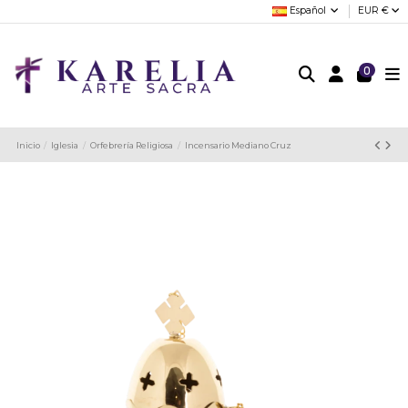
Español
EUR €
0
Inicio
Iglesia
Orfebrería Religiosa
Incensario Mediano Cruz