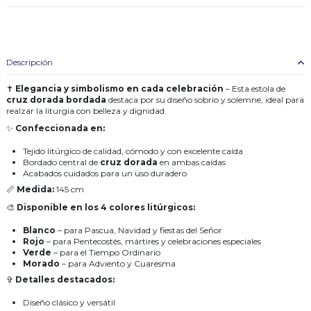
Descripción
✝
Elegancia y simbolismo en cada celebración
– Esta estola de
cruz dorada bordada
destaca por su diseño sobrio y solemne, ideal para
realzar la liturgia con belleza y dignidad.
✨
Confeccionada en:
Tejido litúrgico de calidad, cómodo y con excelente caída
Bordado central de
cruz dorada
en ambas caídas
Acabados cuidados para un uso duradero
📏
Medida:
145 cm
🎨
Disponible en los 4 colores litúrgicos:
Blanco
– para Pascua, Navidad y fiestas del Señor
Rojo
– para Pentecostés, mártires y celebraciones especiales
Verde
– para el Tiempo Ordinario
Morado
– para Adviento y Cuaresma
✞
Detalles destacados:
Diseño clásico y versátil