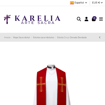
Español
EUR €
0
Inicio
Ropa Sacerdotal
Estolas sacerdotales
Estola Cruz Dorada Bordada