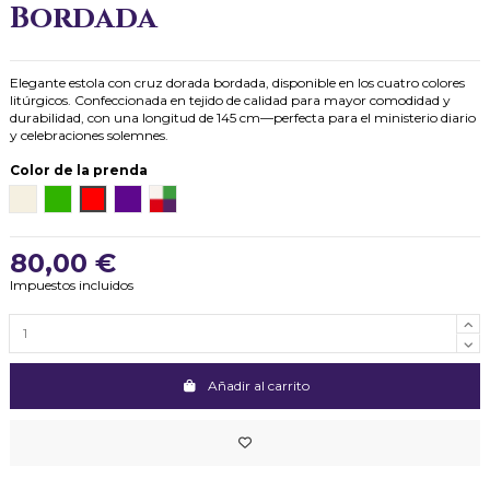
Bordada
Elegante estola con cruz dorada bordada, disponible en los cuatro colores
litúrgicos. Confeccionada en tejido de calidad para mayor comodidad y
durabilidad, con una longitud de 145 cm—perfecta para el ministerio diario
y celebraciones solemnes.
Color de la prenda
Blanco (crudo)
Verde
Rojo
Morado
Juego Completo
80,00 €
Impuestos incluidos
Añadir al carrito