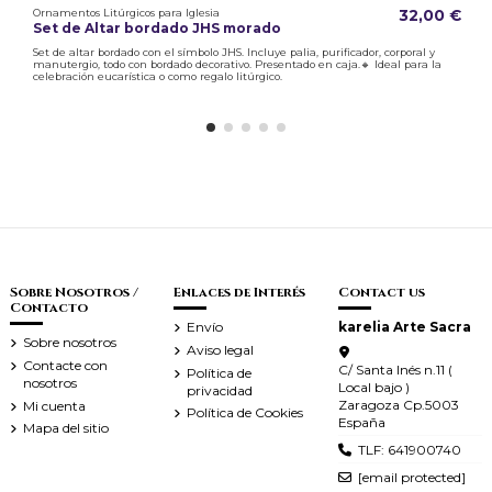
Ornamentos Litúrgicos para Iglesia
32,00 €
Set de Altar bordado JHS morado
Set de altar bordado con el símbolo JHS. Incluye palia, purificador, corporal y
manutergio, todo con bordado decorativo. Presentado en caja.🔸 Ideal para la
celebración eucarística o como regalo litúrgico.
Sobre Nosotros /
Enlaces de Interés
Contact us
Contacto
Envío
karelia Arte Sacra
Sobre nosotros
Aviso legal
Contacte con
C/ Santa Inés n.11 (
Política de
nosotros
Local bajo )
privacidad
Zaragoza Cp.5003
Mi cuenta
Política de Cookies
España
Mapa del sitio
TLF: 641900740
[email protected]