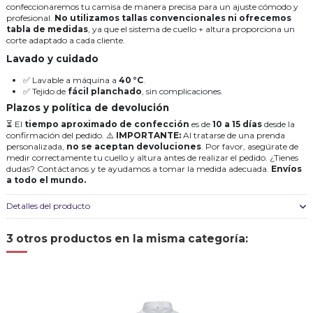
confeccionaremos tu camisa de manera precisa para un ajuste cómodo y
profesional.
No utilizamos tallas convencionales ni ofrecemos
tabla de medidas
, ya que el sistema de cuello + altura proporciona un
corte adaptado a cada cliente.
Lavado y cuidado
✅ Lavable a máquina a
40 °C
.
✅ Tejido de
fácil planchado
, sin complicaciones.
Plazos y política de devolución
⏳ El
tiempo aproximado de confección
es de
10 a 15 días
desde la
confirmación del pedido. ⚠️
IMPORTANTE:
Al tratarse de una prenda
personalizada,
no se aceptan devoluciones
. Por favor, asegúrate de
medir correctamente tu cuello y altura antes de realizar el pedido. ¿Tienes
dudas? Contáctanos y te ayudamos a tomar la medida adecuada.
Envíos
a todo el mundo.
Detalles del producto
3 otros productos en la misma categoría: