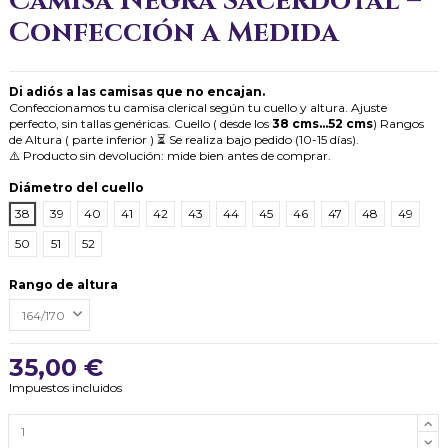
Camisa Negra Sacerdotal –
Confección a Medida
Di adiós a las camisas que no encajan.
Confeccionamos tu camisa clerical según tu cuello y altura. Ajuste
perfecto, sin tallas genéricas. Cuello ( desde los
38 cms...52 cms
) Rangos
de Altura ( parte inferior ) ⏳ Se realiza bajo pedido (10-15 días).
⚠️ Producto sin devolución: mide bien antes de comprar.
Diámetro del cuello
38
39
40
41
42
43
44
45
46
47
48
49
50
51
52
Rango de altura
35,00 €
Impuestos incluidos