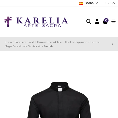
Español
EUR €
0
Inicio
Ropa Sacerdotal
Camisas Sacerdotales - Cuello clergyman
Camisa
Negra Sacerdotal – Confección a Medida