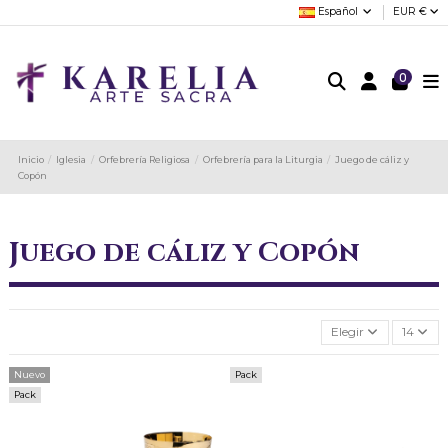
Español
EUR €
0
Inicio
Iglesia
Orfebrería Religiosa
Orfebrería para la Liturgia
Juego de cáliz y
Copón
Juego de cáliz y Copón
Elegir
14
Nuevo
Pack
Pack