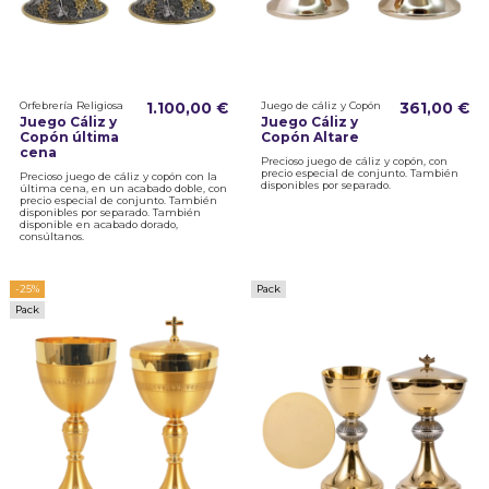
Orfebrería Religiosa
1.100,00 €
Juego de cáliz y Copón
361,00 €
Juego Cáliz y
Juego Cáliz y
Copón última
Copón Altare
cena
Precioso juego de cáliz y copón, con
precio especial de conjunto. También
Precioso juego de cáliz y copón con la
disponibles por separado.
última cena, en un acabado doble, con
precio especial de conjunto. También
disponibles por separado. También
disponible en acabado dorado,
consúltanos.
-25%
Pack
Pack