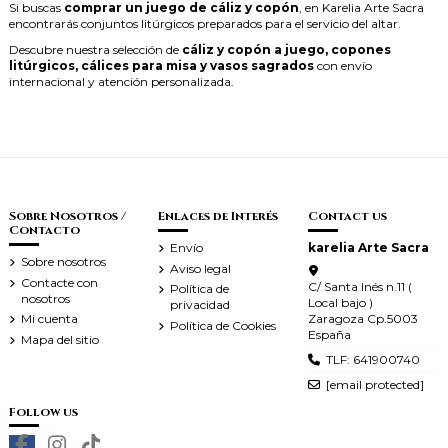
Si buscas
comprar un juego de cáliz y copón
, en Karelia Arte Sacra
encontrarás conjuntos litúrgicos preparados para el servicio del altar.
Descubre nuestra selección de
cáliz y copón a juego, copones
litúrgicos, cálices para misa y vasos sagrados
con envío
internacional y atención personalizada.
Sobre Nosotros /
Enlaces de Interés
Contact us
Contacto
Envío
karelia Arte Sacra
Sobre nosotros
Aviso legal
Contacte con
C/ Santa Inés n.11 (
Política de
nosotros
Local bajo )
privacidad
Zaragoza Cp.5003
Mi cuenta
Política de Cookies
España
Mapa del sitio
TLF: 641900740
[email protected]
Follow us