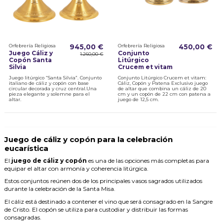
Orfebrería Religiosa
945,00 €
Orfebrería Religiosa
450,00 €
Juego Cáliz y
Conjunto
1.260,00 €
Copón Santa
Litúrgico
Silvia
Crucem et vitam
Juego litúrgico “Santa Silvia”. Conjunto
Conjunto Litúrgico Crucem et vitam:
italiano de cáliz y copón con base
Cáliz, Copón y Patena Exclusivo juego
circular decorada y cruz central.Una
de altar que combina un cáliz de 20
pieza elegante y solemne para el
cm y un copón de 22 cm con patena a
altar.
juego de 12,5 cm.
Juego de cáliz y copón para la celebración
eucarística
El
juego de cáliz y copón
es una de las opciones más completas para
equipar el altar con armonía y coherencia litúrgica.
Estos conjuntos reúnen dos de los principales vasos sagrados utilizados
durante la celebración de la Santa Misa.
El cáliz está destinado a contener el vino que será consagrado en la Sangre
de Cristo. El copón se utiliza para custodiar y distribuir las formas
consagradas.