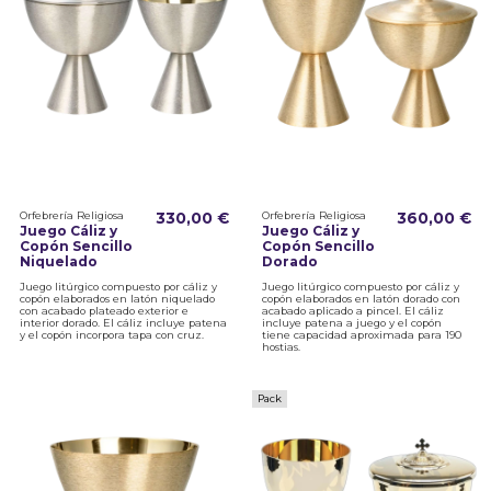
Orfebrería Religiosa
330,00 €
Orfebrería Religiosa
360,00 €
Juego Cáliz y
Juego Cáliz y
Copón Sencillo
Copón Sencillo
Niquelado
Dorado
Juego litúrgico compuesto por cáliz y
Juego litúrgico compuesto por cáliz y
copón elaborados en latón niquelado
copón elaborados en latón dorado con
con acabado plateado exterior e
acabado aplicado a pincel. El cáliz
interior dorado. El cáliz incluye patena
incluye patena a juego y el copón
y el copón incorpora tapa con cruz.
tiene capacidad aproximada para 190
hostias.
Pack