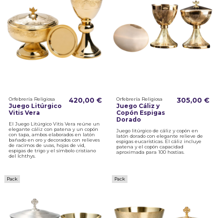
Orfebrería Religiosa
420,00 €
Orfebrería Religiosa
305,00 €
Juego Litúrgico
Juego Cáliz y
Vitis Vera
Copón Espigas
Dorado
El Juego Litúrgico Vitis Vera reúne un
elegante cáliz con patena y un copón
Juego litúrgico de cáliz y copón en
con tapa, ambos elaborados en latón
latón dorado con elegante relieve de
bañado en oro y decorados con relieves
espigas eucarísticas. El cáliz incluye
de racimos de uvas, hojas de vid,
patena y el copón capacidad
espigas de trigo y el símbolo cristiano
aproximada para 100 hostias.
del Ichthys.
Pack
Pack