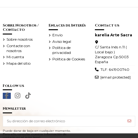
Sobre Nosotros /
Enlaces de Interés
Contact us
Contacto
Envío
karelia Arte Sacra
Sobre nosotros
Aviso legal
Contacte con
C/ Santa Inés n.11 (
Política de
nosotros
Local bajo )
privacidad
Zaragoza Cp.5003
Mi cuenta
Política de Cookies
España
Mapa del sitio
TLF: 641900740
[email protected]
Follow us
Newsletter
Puede darse de baja en cualquier momento.
Para ello, consulte nuestra información de
contacto en el aviso legal.