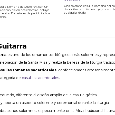
Una solemne casulla Romana del cor
ulla Romana de Cristo rey, con un
disponible también en rojo, consult
 disponible en dos colores e incluye
cualquier duda.
mentos. En detalles de pedido índica
eres.
uitarra
rra
, es uno de los ornamentos litúrgicos más solemnes y represen
ración de la Santa Misa y realza la belleza de la liturgia tradicio
asullas romanas sacerdotales
, confeccionadas artesanalmente c
categoría de
casullas sacerdotales
.
reducido, diferente al diseño amplio de la casulla gótica.
 y aporta un aspecto solemne y ceremonial durante la liturgia.
ebraciones solemnes, especialmente en la Misa Tradicional Latina 