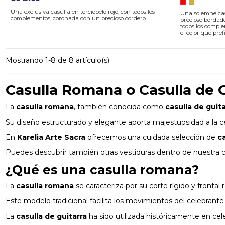
Una exclusiva casulla en terciopelo rojo, con todos los
Una solemne cas
complementos, coronada con un precioso cordero.
precioso bordado
todos los comple
el color que prefi
Mostrando 1-8 de 8 artículo(s)
Casulla Romana o Casulla de G
La
casulla romana
, también conocida como
casulla de guita
Su diseño estructurado y elegante aporta majestuosidad a la celeb
En
Karelia Arte Sacra
ofrecemos una cuidada selección de
c
Puedes descubrir también otras vestiduras dentro de nuestra 
¿Qué es una casulla romana?
La
casulla romana
se caracteriza por su corte rígido y frontal 
Este modelo tradicional facilita los movimientos del celebrante
La
casulla de guitarra
ha sido utilizada históricamente en cel