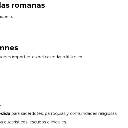
llas romanas
iopelo.
.
emnes
iones importantes del calendario litúrgico.
s
edida
para sacerdotes, parroquias y comunidades religiosas.
eucarísticos, escudos e iniciales.