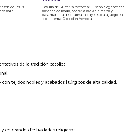
azón de Jesús,
Casulla de Guitarra “Venecia”. Diseño elegante con
ános para
bordado delicado, pedrería cosida a mano y
pasamanería decorativa.Incluye estola a juego en
color crema. Colección Venecia.
tativos de la tradición católica.
nal.
on tejidos nobles y acabados litúrgicos de alta calidad.
y en grandes festividades religiosas.