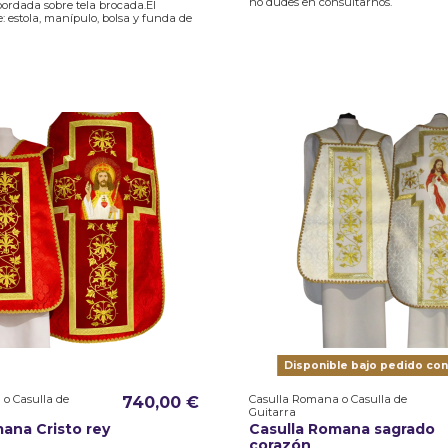
no dudes en consultarnos.
bordada sobre tela brocada.El
: estola, manípulo, bolsa y funda de
Disponible bajo pedido con
o Casulla de
Casulla Romana o Casulla de
740,00 €
Guitarra
ana Cristo rey
Casulla Romana sagrado
corazón